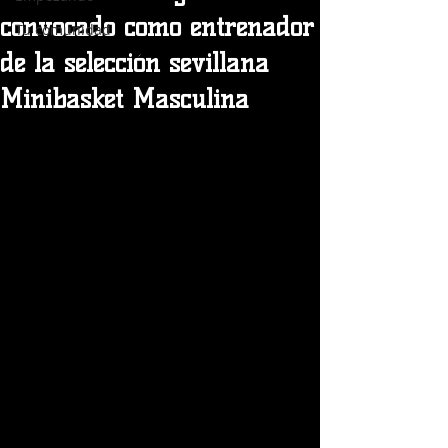
convocado como entrenador
Tu comunidad
de la selección sevillana
Minibasket Masculina