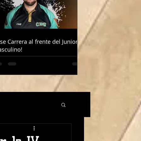
ose Carrera al frente del Junior
ose Carrera al frente del Junior
sculino!
sculino!