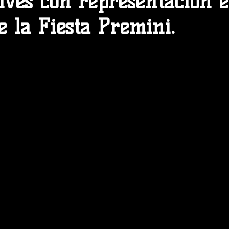
elves con representación 
e la Fiesta Premini.