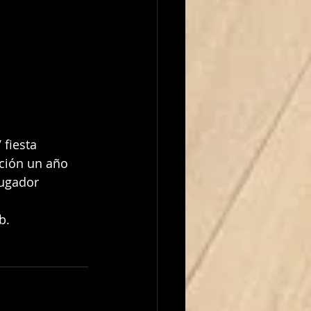
ción un año 
ugador 
b.