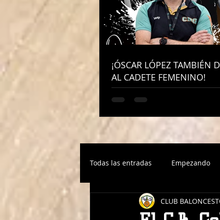
¡ÓSCAR LÓPEZ TAMBIÉN D
¡ÓSCAR LÓPEZ TAMBIÉN D
AL CADETE FEMENINO!
AL CADETE FEMENINO!
Todas las entradas
Empezando
CLUB BALONCEST