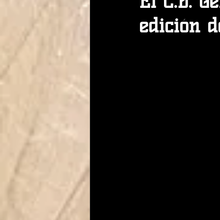
El C.B. G
edición d