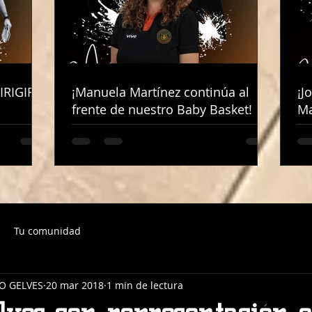
IRIGIRÁ
IRIGIRÁ
¡Manuela Martínez continúa al
¡Manuela Martínez continúa al
¡J
¡J
frente de nuestro Baby Basket!
frente de nuestro Baby Basket!
Ma
Ma
Tu comunidad
O GELVES
20 mar 2018
1 min de lectura