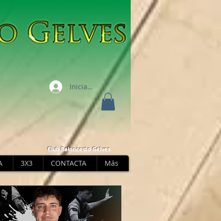
Iniciar sesión
Club Baloncesto Gelves
A
3X3
CONTACTA
Más