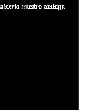
abierto nuestro ambigu
Tu comunidad