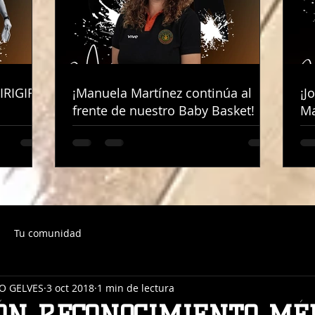
IRIGIRÁ
IRIGIRÁ
¡Manuela Martínez continúa al
¡Manuela Martínez continúa al
¡J
¡J
frente de nuestro Baby Basket!
frente de nuestro Baby Basket!
Ma
Ma
Tu comunidad
O GELVES
3 oct 2018
1 min de lectura