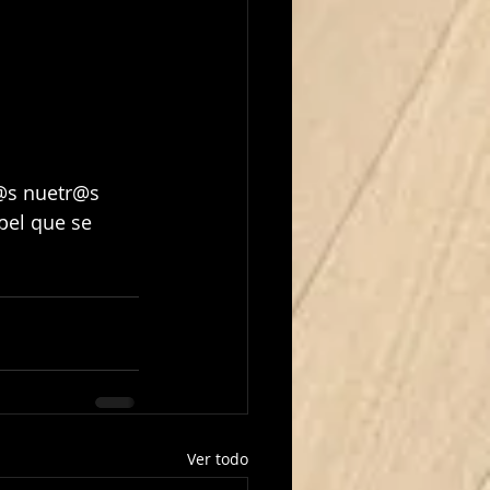
@s nuetr@s 
pel que se 
Ver todo