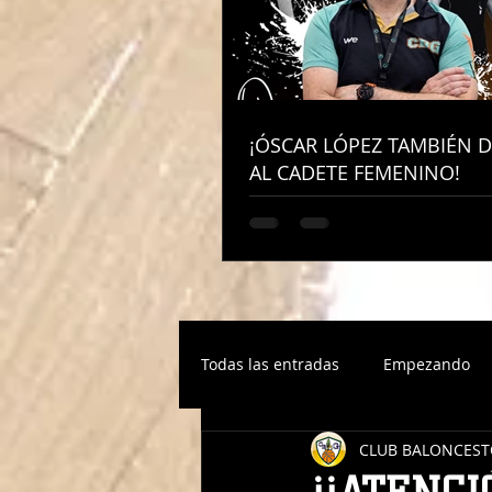
¡ÓSCAR LÓPEZ TAMBIÉN D
¡ÓSCAR LÓPEZ TAMBIÉN D
AL CADETE FEMENINO!
AL CADETE FEMENINO!
Todas las entradas
Empezando
CLUB BALONCEST