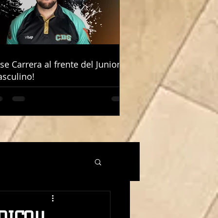
ose Carrera al frente del Junior
ose Carrera al frente del Junior
sculino!
sculino!