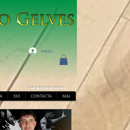
Iniciar sesión
Club Baloncesto Gelves
A
3X3
CONTACTA
Más