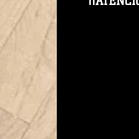
¡¡ATENC