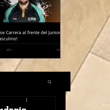
ose Carrera al frente del Junior
ose Carrera al frente del Junior
sculino!
sculino!