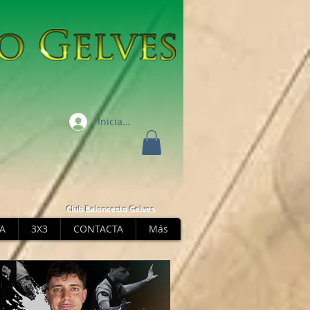
Iniciar sesión
Club Baloncesto Gelves
A
3X3
CONTACTA
Más