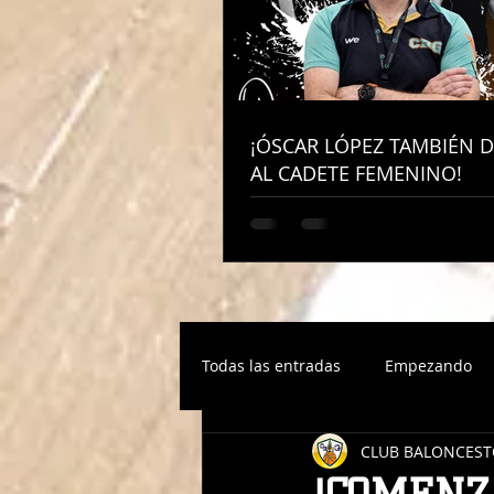
¡ÓSCAR LÓPEZ TAMBIÉN D
¡ÓSCAR LÓPEZ TAMBIÉN D
AL CADETE FEMENINO!
AL CADETE FEMENINO!
Todas las entradas
Empezando
CLUB BALONCEST