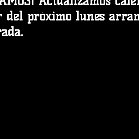
MOS¡ Actualizamos cale
ir del próximo lunes arr
rada.