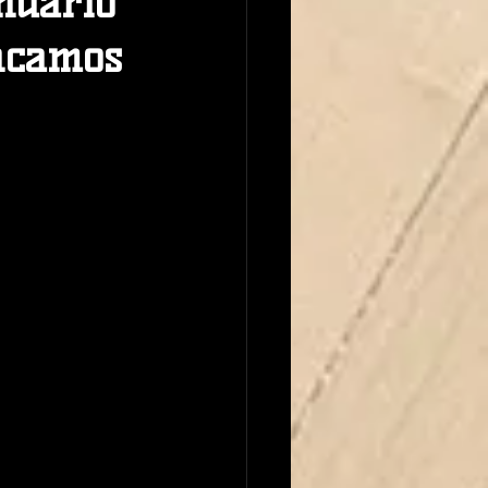
ndario
ancamos