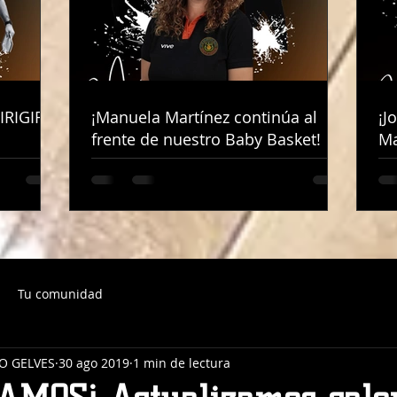
IRIGIRÁ
IRIGIRÁ
¡Manuela Martínez continúa al
¡Manuela Martínez continúa al
¡J
¡J
frente de nuestro Baby Basket!
frente de nuestro Baby Basket!
Ma
Ma
Tu comunidad
O GELVES
30 ago 2019
1 min de lectura