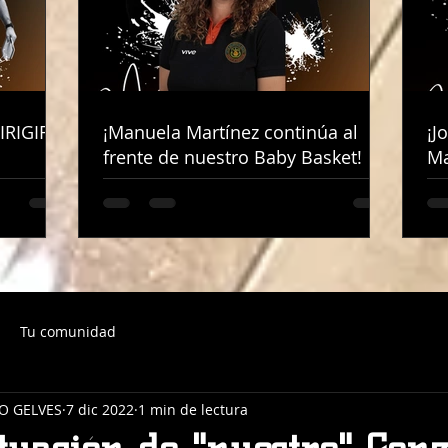
IRIGIRÁ
IRIGIRÁ
¡Manuela Martínez continúa al
¡Manuela Martínez continúa al
¡J
¡J
frente de nuestro Baby Basket!
frente de nuestro Baby Basket!
Ma
Ma
Tu comunidad
O GELVES
7 dic 2022
1 min de lectura