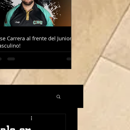
ose Carrera al frente del Junior
ose Carrera al frente del Junior
sculino!
sculino!