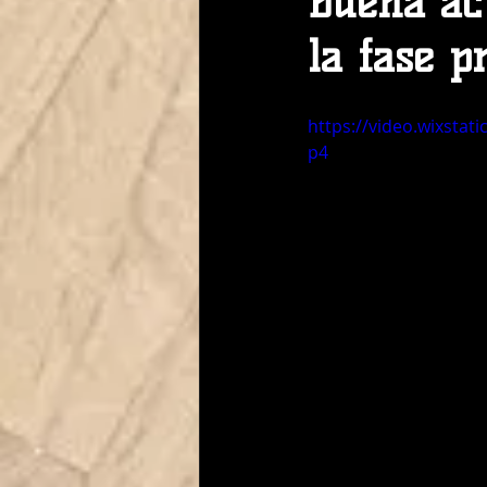
Buena ac
la fase p
https://video.wixsta
p4