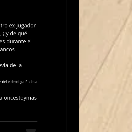
tro ex-jugador 
 ¡¡y de qué 
es durante el 
lancos 
via de la 
e del video:Liga Endesa
aloncestoymás