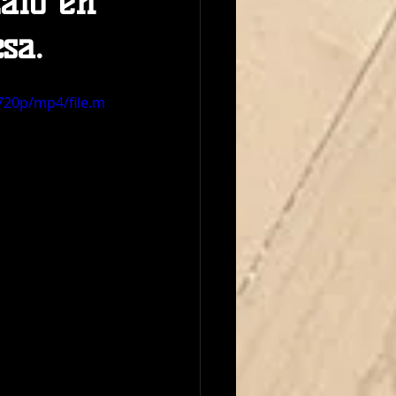
alo en
sa.
720p/mp4/file.m