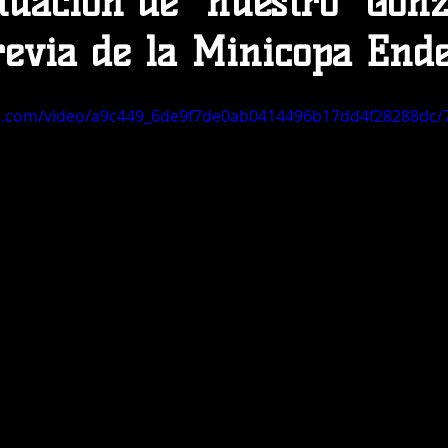
tuación de "nuestro" Gonz
revia de la Minicopa Ende
tic.com/video/a9c449_6de9f7de0ab0414496b17dd4f28288dc/