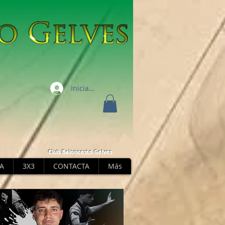
Iniciar sesión
Club Baloncesto Gelves
A
3X3
CONTACTA
Más