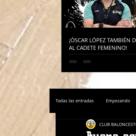
¡ÓSCAR LÓPEZ TAMBIÉN D
¡ÓSCAR LÓPEZ TAMBIÉN D
AL CADETE FEMENINO!
AL CADETE FEMENINO!
Todas las entradas
Empezando
CLUB BALONCEST