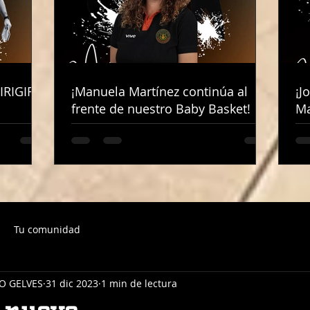
IRIGIRÁ
IRIGIRÁ
¡Manuela Martínez continúa al
¡Manuela Martínez continúa al
¡J
¡J
frente de nuestro Baby Basket!
frente de nuestro Baby Basket!
Ma
Ma
Tu comunidad
O GELVES
31 dic 2023
1 min de lectura