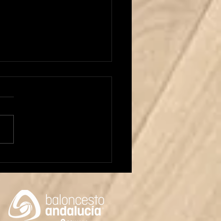
 Carrera al frente del
or Masculino!