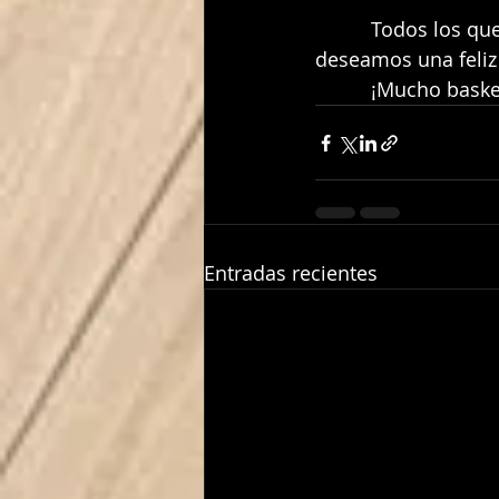
          Todos los que formamos la gran familia del Club Baloncesto Gelves, os 
deseamos una feliz
          ¡Mucho 
Entradas recientes