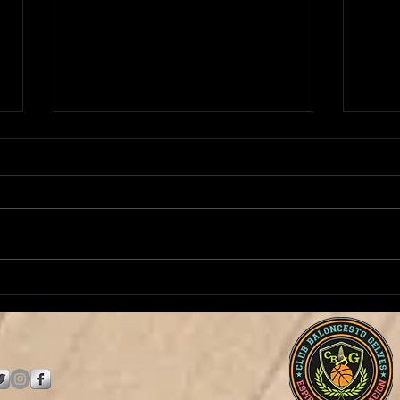
¡Manuela Martínez continúa
¡Jose
al frente de nuestro Baby
Juni
Basket!