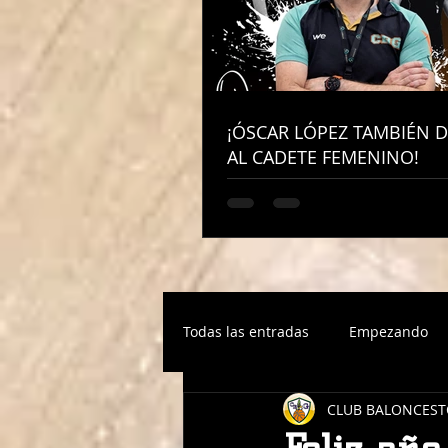
¡ÓSCAR LÓPEZ TAMBIÉN D
¡ÓSCAR LÓPEZ TAMBIÉN D
AL CADETE FEMENINO!
AL CADETE FEMENINO!
Todas las entradas
Empezando
CLUB BALONCEST