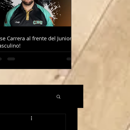
ose Carrera al frente del Junior
ose Carrera al frente del Junior
sculino!
sculino!