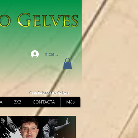
Iniciar sesión
Club Baloncesto Gelves
A
3X3
CONTACTA
Más