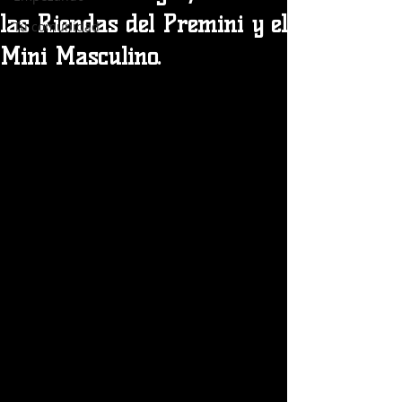
las Riendas del Premini y el
Tu comunidad
Mini Masculino.