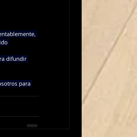
entablemente, 
ido 
 difundir 
sotros para 