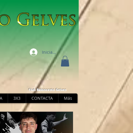
Iniciar sesión
Club Baloncesto Gelves
A
3X3
CONTACTA
Más