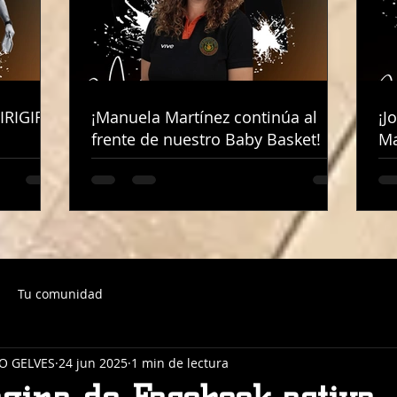
IRIGIRÁ
IRIGIRÁ
¡Manuela Martínez continúa al
¡Manuela Martínez continúa al
¡J
¡J
frente de nuestro Baby Basket!
frente de nuestro Baby Basket!
Ma
Ma
Tu comunidad
O GELVES
24 jun 2025
1 min de lectura