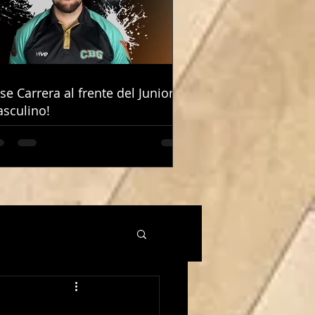
ose Carrera al frente del Junior
ose Carrera al frente del Junior
sculino!
sculino!