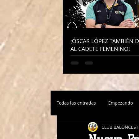
¡ÓSCAR LÓPEZ TAMBIÉN D
¡ÓSCAR LÓPEZ TAMBIÉN D
AL CADETE FEMENINO!
AL CADETE FEMENINO!
Todas las entradas
Empezando
CLUB BALONCEST