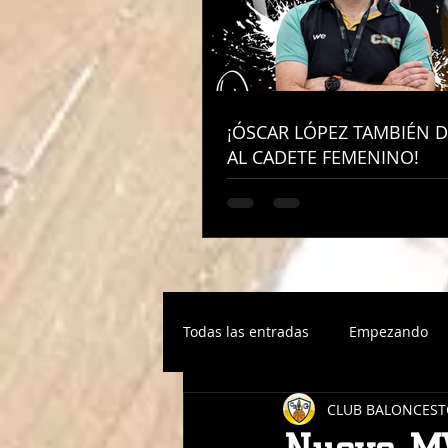
¡ÓSCAR LÓPEZ TAMBIÉN D
¡ÓSCAR LÓPEZ TAMBIÉN D
AL CADETE FEMENINO!
AL CADETE FEMENINO!
Todas las entradas
Empezando
CLUB BALONCEST