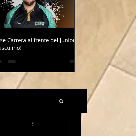
ose Carrera al frente del Junior
ose Carrera al frente del Junior
sculino!
sculino!