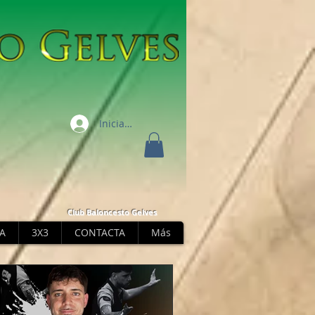
Iniciar sesión
Club Baloncesto Gelves
A
3X3
CONTACTA
Más