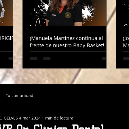
IRIGIRÁ
IRIGIRÁ
¡Manuela Martínez continúa al
¡Manuela Martínez continúa al
¡J
¡J
frente de nuestro Baby Basket!
frente de nuestro Baby Basket!
Ma
Ma
Tu comunidad
O GELVES
4 mar 2024
1 min de lectura