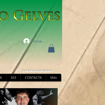
Iniciar sesión
Club Baloncesto Gelves
A
3X3
CONTACTA
Más