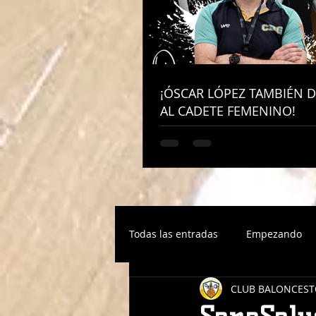
¡ÓSCAR LÓPEZ TAMBIÉN D
¡ÓSCAR LÓPEZ TAMBIÉN D
AL CADETE FEMENINO!
AL CADETE FEMENINO!
Todas las entradas
Empezando
CLUB BALONCEST