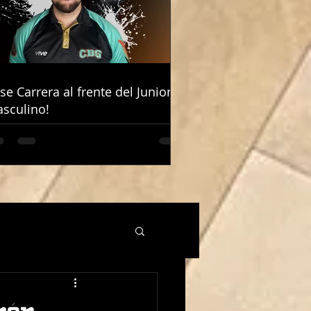
ose Carrera al frente del Junior
ose Carrera al frente del Junior
sculino!
sculino!