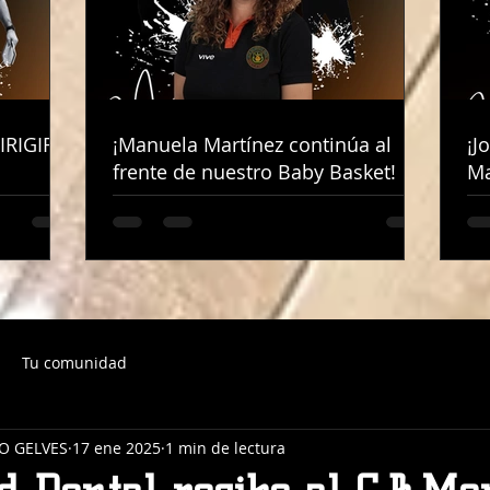
IRIGIRÁ
IRIGIRÁ
¡Manuela Martínez continúa al
¡Manuela Martínez continúa al
¡J
¡J
frente de nuestro Baby Basket!
frente de nuestro Baby Basket!
Ma
Ma
Tu comunidad
O GELVES
17 ene 2025
1 min de lectura