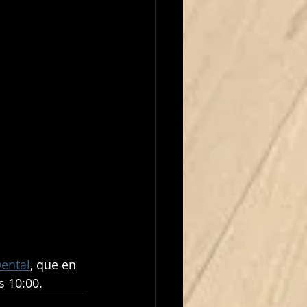
ental
, que en 
s 10:00.