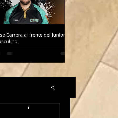
ose Carrera al frente del Junior
ose Carrera al frente del Junior
sculino!
sculino!