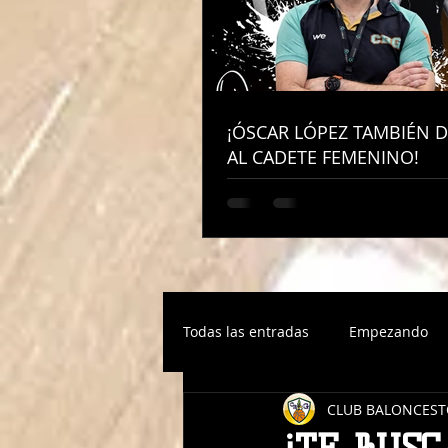
¡ÓSCAR LÓPEZ TAMBIÉN D
¡ÓSCAR LÓPEZ TAMBIÉN D
AL CADETE FEMENINO!
AL CADETE FEMENINO!
Todas las entradas
Empezando
CLUB BALONCEST