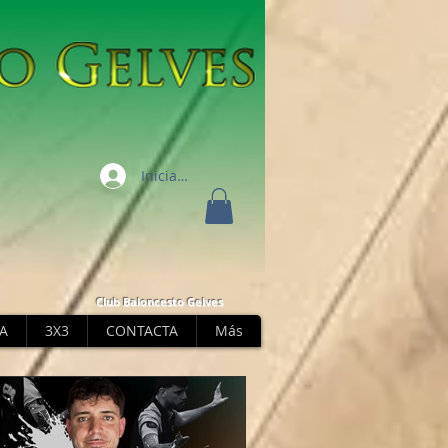
Iniciar sesión
Club Baloncesto Gelves
A
3X3
CONTACTA
Más