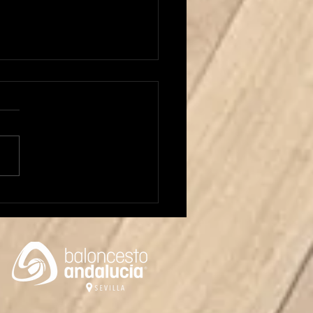
 Carrera al frente del
or Masculino!