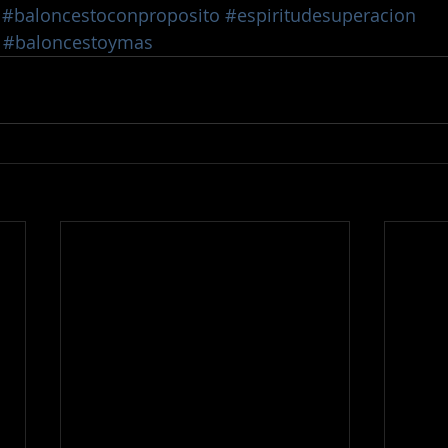
#baloncestoconproposito
#espiritudesuperacion
#baloncestoymas