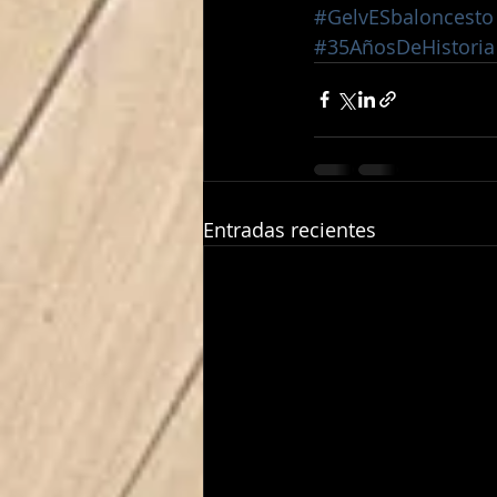
#GelvESbaloncesto
#35AñosDeHistoria
Entradas recientes