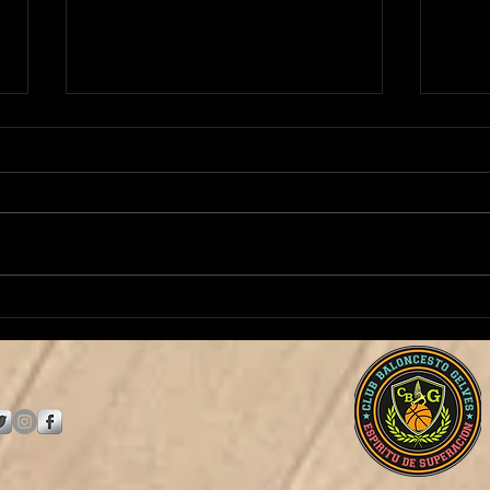
¡Manuela Martínez continúa
¡Jose
al frente de nuestro Baby
Juni
Basket!