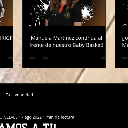
IRIGIRÁ
IRIGIRÁ
¡Manuela Martínez continúa al
¡Manuela Martínez continúa al
¡J
¡J
frente de nuestro Baby Basket!
frente de nuestro Baby Basket!
Ma
Ma
Tu comunidad
O GELVES
17 ago 2022
1 min de lectura