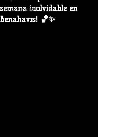
semana inolvidable en
Tu comunidad
Benahavís! 🏀✨