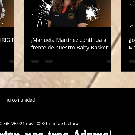
IRIGIRÁ
IRIGIRÁ
¡Manuela Martínez continúa al
¡Manuela Martínez continúa al
¡J
¡J
frente de nuestro Baby Basket!
frente de nuestro Baby Basket!
Ma
Ma
Tu comunidad
O GELVES
21 nov 2023
1 min de lectura