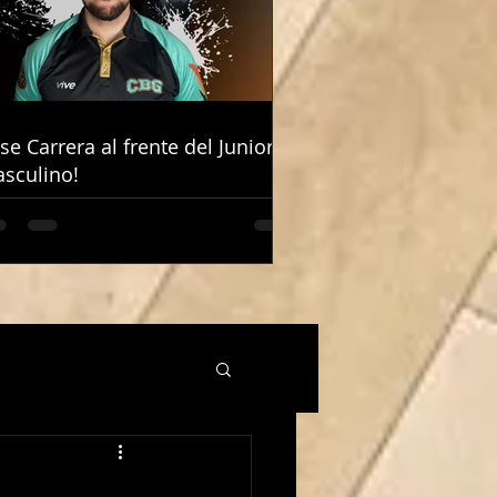
ose Carrera al frente del Junior
ose Carrera al frente del Junior
sculino!
sculino!