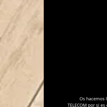
          Os hacemos llegar la OFERTA BLACK FRIDAY de nuestro colaborador  ADAMO 
TELECOM por si es d