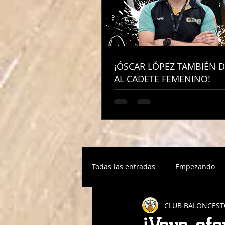
¡ÓSCAR LÓPEZ TAMBIÉN D
¡ÓSCAR LÓPEZ TAMBIÉN D
AL CADETE FEMENINO!
AL CADETE FEMENINO!
Todas las entradas
Empezando
CLUB BALONCEST