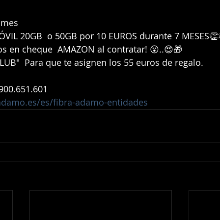
e mes 
ÓVIL 20GB  o 50GB por 10 EUROS durante 7 MESES👏
os en cheque  AMAZON al contratar! 😮..😍🎁
LUB"  Para que te asignen los 55 euros de regalo. 
 900.651.601 
/adamo.es/es/fibra-adamo-entidades