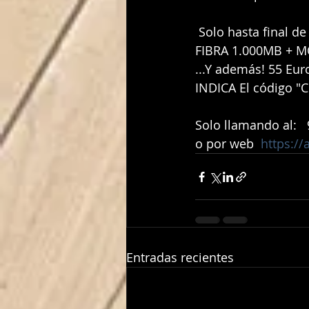
 Solo hasta final d
FIBRA 1.000MB + M
...Y además! 55 Eur
INDICA El código "C
Solo llamando al:  
o por web  
https:/
Entradas recientes