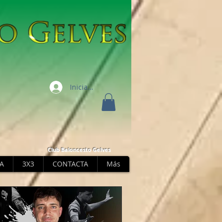
Iniciar sesión
Club Baloncesto Gelves
A
3X3
CONTACTA
Más