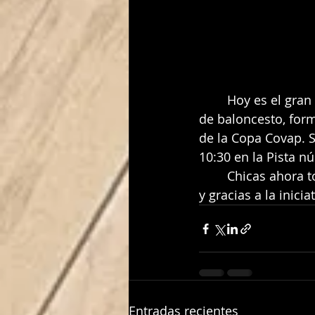
	Hoy es el gran dia para nuestras chicas del mini, que disfrutaran de una mañana 
de baloncesto, form
de la Copa Covap. Su
10:30 en la Pista n
	Chicas ahora toca disfrutar de la experiencia a través de este maravilloso deporte 
y gracias a la inici
Entradas recientes