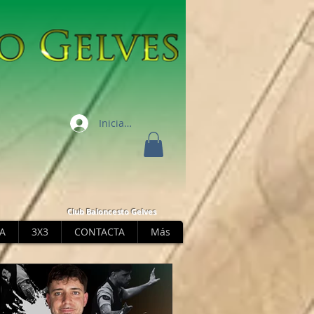
Iniciar sesión
Club Baloncesto Gelves
A
3X3
CONTACTA
Más