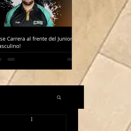
ose Carrera al frente del Junior
ose Carrera al frente del Junior
sculino!
sculino!