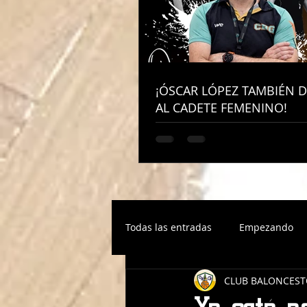
¡ÓSCAR LÓPEZ TAMBIÉN D
¡ÓSCAR LÓPEZ TAMBIÉN D
AL CADETE FEMENINO!
AL CADETE FEMENINO!
Todas las entradas
Empezando
CLUB BALONCEST