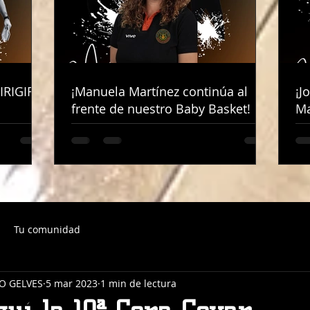
IRIGIRÁ
IRIGIRÁ
¡Manuela Martínez continúa al
¡Manuela Martínez continúa al
¡J
¡J
frente de nuestro Baby Basket!
frente de nuestro Baby Basket!
Ma
Ma
Tu comunidad
O GELVES
5 mar 2023
1 min de lectura