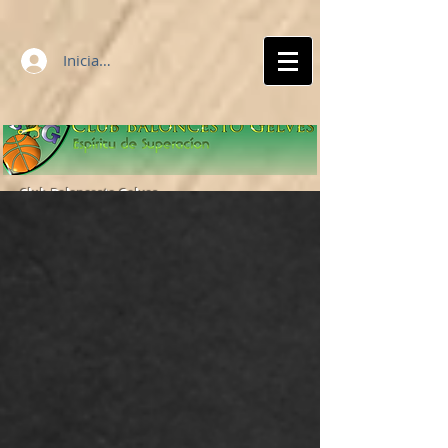
Iniciar sesión
Club Baloncesto Gelves