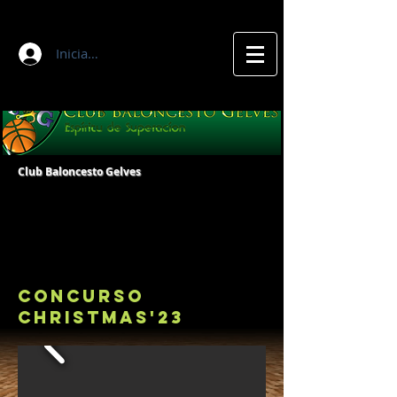
Iniciar sesión
Club Baloncesto Gelves
CONCURSO
CHRISTMAS'23