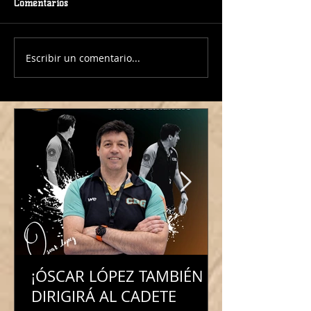
Comentarios
Escribir un comentario...
¡Manuela Martínez
¡Jose Carrera al 
continúa al frente de
Junior Masculino
nuestro Baby Basket!
¡ÓSCAR LÓPEZ TAMBIÉN
DIRIGIRÁ AL CADETE