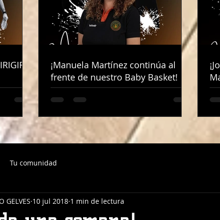
IRIGIRÁ
IRIGIRÁ
¡Manuela Martínez continúa al
¡Manuela Martínez continúa al
¡J
¡J
frente de nuestro Baby Basket!
frente de nuestro Baby Basket!
Ma
Ma
Tu comunidad
O GELVES
10 jul 2018
1 min de lectura