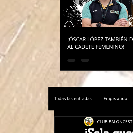
¡ÓSCAR LÓPEZ TAMBIÉN D
¡ÓSCAR LÓPEZ TAMBIÉN D
AL CADETE FEMENINO!
AL CADETE FEMENINO!
Todas las entradas
Empezando
CLUB BALONCEST