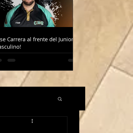
ose Carrera al frente del Junior
ose Carrera al frente del Junior
sculino!
sculino!