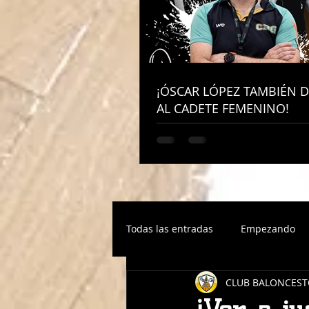
¡ÓSCAR LÓPEZ TAMBIÉN D
¡ÓSCAR LÓPEZ TAMBIÉN D
AL CADETE FEMENINO!
AL CADETE FEMENINO!
Todas las entradas
Empezando
CLUB BALONCEST