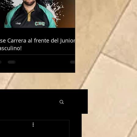
ose Carrera al frente del Junior
ose Carrera al frente del Junior
sculino!
sculino!