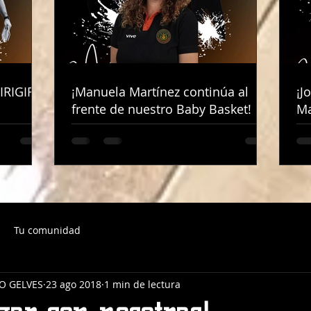
IRIGIRÁ
IRIGIRÁ
¡Manuela Martínez continúa al
¡Manuela Martínez continúa al
¡J
¡J
frente de nuestro Baby Basket!
frente de nuestro Baby Basket!
Ma
Ma
Tu comunidad
O GELVES
23 ago 2018
1 min de lectura