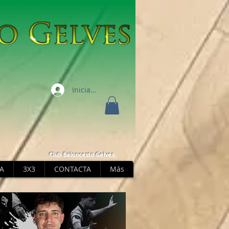
Iniciar sesión
Club Baloncesto Gelves
A
3X3
CONTACTA
Más