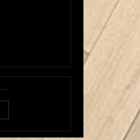
 Carrera al frente del
or Masculino!