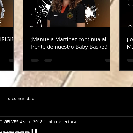
IRIGIRÁ
IRIGIRÁ
¡Manuela Martínez continúa al
¡Manuela Martínez continúa al
¡J
¡J
frente de nuestro Baby Basket!
frente de nuestro Baby Basket!
Ma
Ma
Tu comunidad
O GELVES
4 sept 2018
1 min de lectura