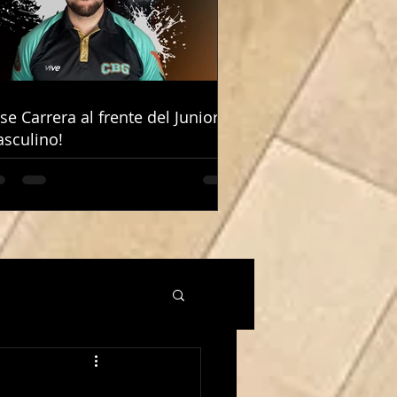
ose Carrera al frente del Junior
ose Carrera al frente del Junior
sculino!
sculino!