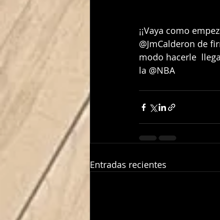
¡¡Vaya como empeza
@JmCalderon de fir
modo hacerle  lleg
la @NBA 
Entradas recientes