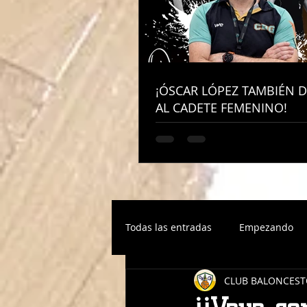
¡ÓSCAR LÓPEZ TAMBIÉN D
¡ÓSCAR LÓPEZ TAMBIÉN D
AL CADETE FEMENINO!
AL CADETE FEMENINO!
Todas las entradas
Empezando
CLUB BALONCEST