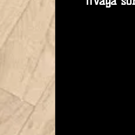
¡¡Vaya so