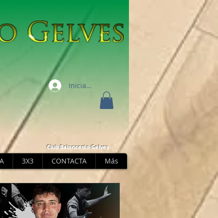
Iniciar sesión
Club Baloncesto Gelves
A
3X3
CONTACTA
Más