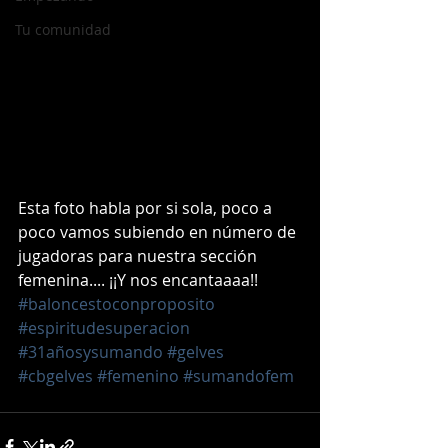
Tu comunidad
Esta foto habla por si sola, poco a 
poco vamos subiendo en número de 
jugadoras para nuestra sección 
femenina.... ¡¡Y nos encantaaaa!!
#baloncestoconproposito
#espiritudesuperacion
#31añosysumando
#gelves
#cbgelves
#femenino
#sumandofem