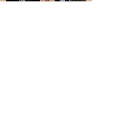
¡ÓSCAR LÓPEZ TAMBIÉN
DIRIGIRÁ AL CADETE
FEMENINO!