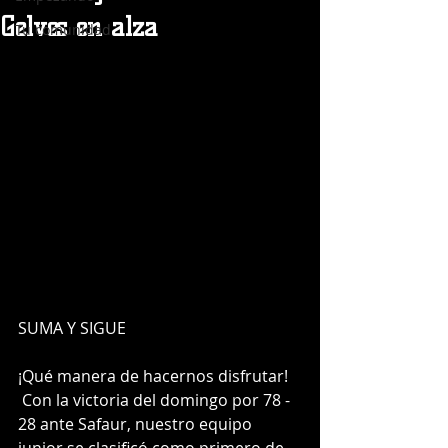
Gelves en alza
Tu comunidad
SUMA Y SIGUE
¡Qué manera de hacernos disfrutar!
 Con la victoria del domingo por 78 - 
28 ante Safaur, nuestro equipo 
junior se clasificó como primero de 