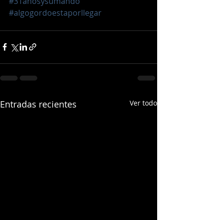
#31añosysumando
#algogordoestaporllegar
Entradas recientes
Ver todo