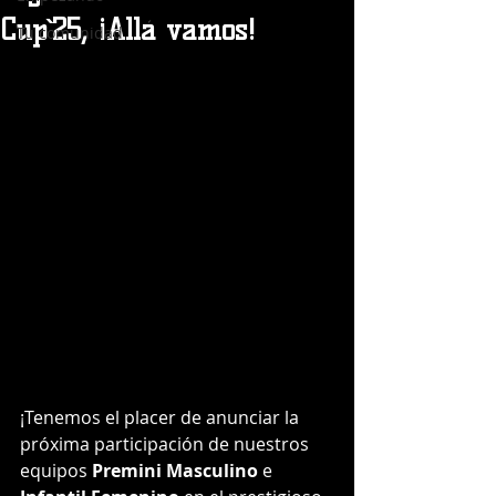
Cup`25, ¡Allá vamos!
Tu comunidad
¡Tenemos el placer de anunciar la 
próxima participación de nuestros 
equipos 
Premini Masculino
 e 