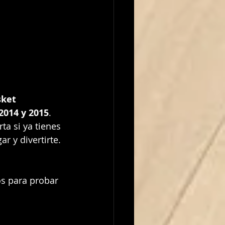
ket 
2014 y 2015
.
a si ya tienes 
r y divertirte.
os para probar 