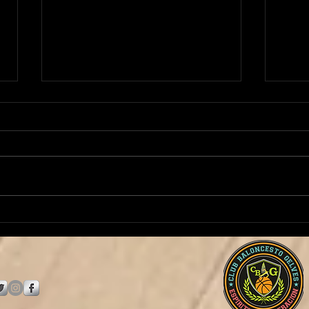
¡Manuela Martínez continúa
¡Jose
al frente de nuestro Baby
Juni
Basket!