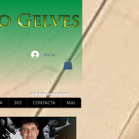
Iniciar sesión
Club Baloncesto Gelves
A
3X3
CONTACTA
Más