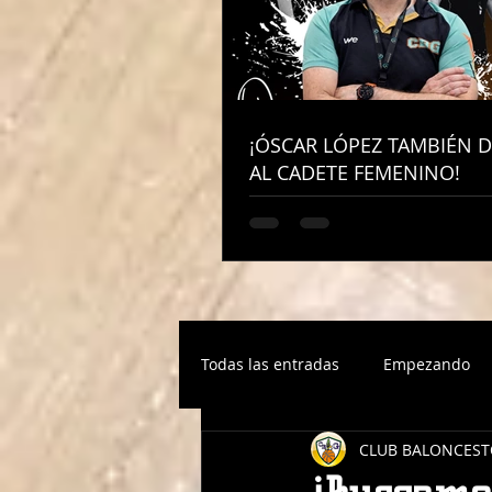
¡ÓSCAR LÓPEZ TAMBIÉN D
¡ÓSCAR LÓPEZ TAMBIÉN D
AL CADETE FEMENINO!
AL CADETE FEMENINO!
Todas las entradas
Empezando
CLUB BALONCEST