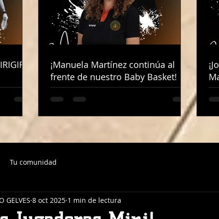
IRIGIRÁ
IRIGIRÁ
¡Manuela Martínez continúa al
¡Manuela Martínez continúa al
¡J
¡J
frente de nuestro Baby Basket!
frente de nuestro Baby Basket!
Ma
Ma
Tu comunidad
O GELVES
8 oct 2025
1 min de lectura