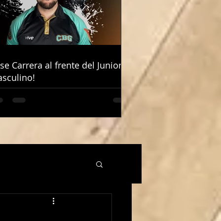
ose Carrera al frente del Junior
ose Carrera al frente del Junior
sculino!
sculino!