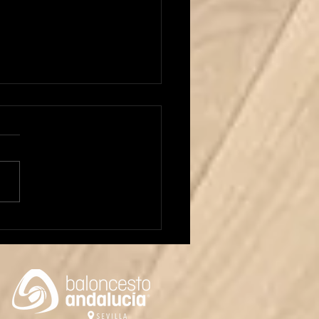
 Carrera al frente del
or Masculino!