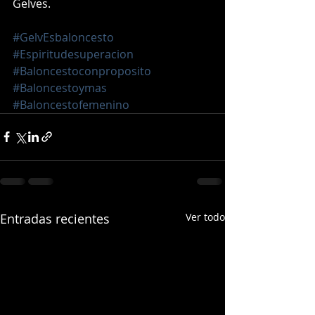
Gelves.
#GelvEsbaloncesto
#Espiritudesuperacion
#Baloncestoconproposito
#Baloncestoymas
#Baloncestofemenino
Entradas recientes
Ver todo