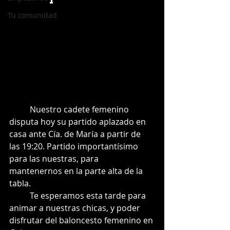
Tu comunidad
	Nuestro cadete femenino 
disputa hoy su partido aplazado en 
casa ante Cía. de María a partir de 
las 19:20. Partido importantísimo 
para las nuestras, para 
mantenernos en la parte alta de la 
tabla. 
	Te esperamos esta tarde para 
animar a nuestras chicas, y poder 
disfrutar del baloncesto femenino en 