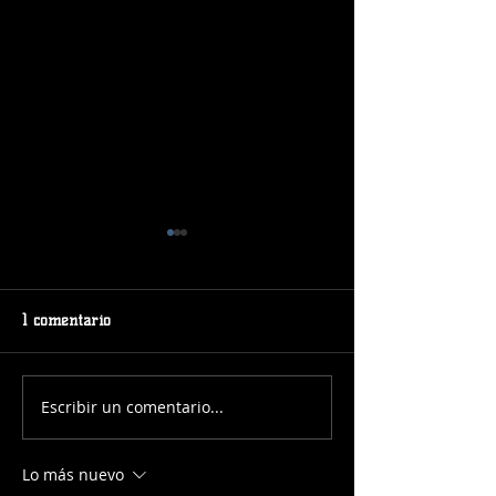
1 comentario
Escribir un comentario...
¡Manuela Martínez
¡Jose Carrera al 
continúa al frente de
Junior Masculino
nuestro Baby Basket!
Lo más nuevo