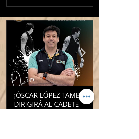
continúa al frente de
Junior Masculino
nuestro Baby Basket!
¡ÓSCAR LÓPEZ TAMBIÉN
DIRIGIRÁ AL CADETE
FEMENINO!