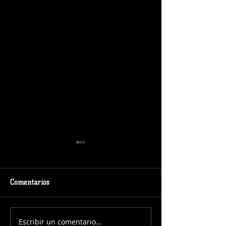
Comentarios
Escribir un comentario...
¡Manuela Martínez
¡Jose Carrera al 