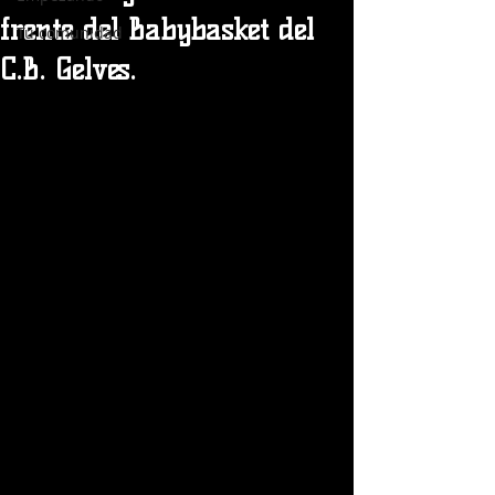
frente del Babybasket del
Tu comunidad
C.B. Gelves.