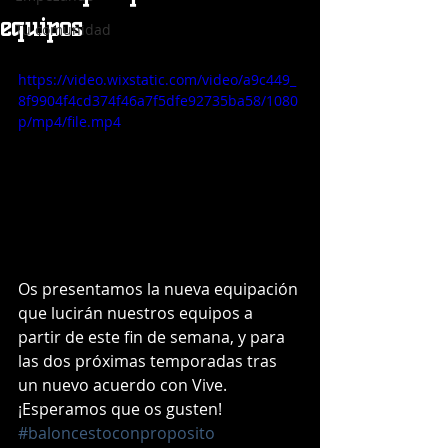
equipos
Tu comunidad
https://video.wixstatic.com/video/a9c449_
8f9904f4cd374f46a7f5dfe92735ba58/1080
p/mp4/file.mp4
Os presentamos la nueva equipación 
que lucirán nuestros equipos a 
partir de este fin de semana, y para 
las dos próximas temporadas tras 
un nuevo acuerdo con Vive. 
¡Esperamos que os gusten! 
#baloncestoconproposito