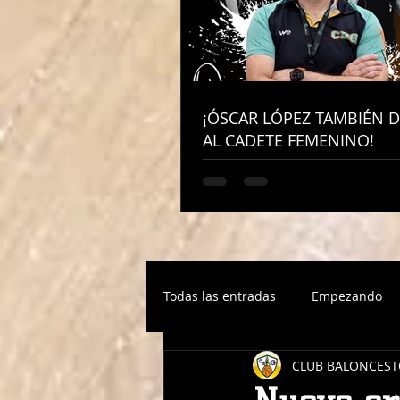
¡ÓSCAR LÓPEZ TAMBIÉN D
¡ÓSCAR LÓPEZ TAMBIÉN D
AL CADETE FEMENINO!
AL CADETE FEMENINO!
Todas las entradas
Empezando
CLUB BALONCEST