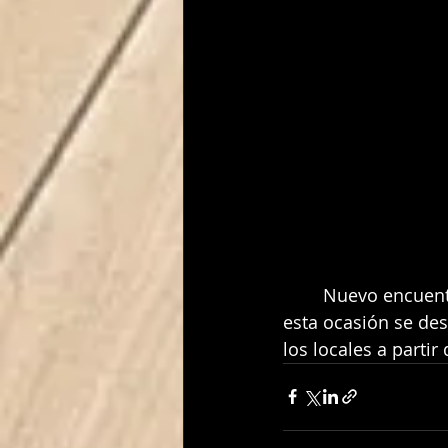
	Nuevo encuentro para nuestro equipo senior masculino On Clínica Dental, que en 
esta ocasión se des
los locales a parti