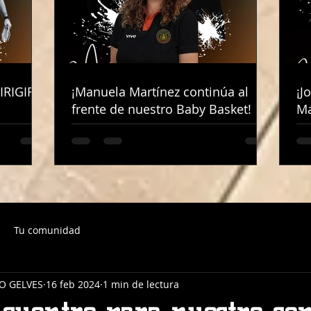
IRIGIRÁ
IRIGIRÁ
¡Manuela Martínez continúa al
¡Manuela Martínez continúa al
¡J
¡J
frente de nuestro Baby Basket!
frente de nuestro Baby Basket!
Ma
Ma
Tu comunidad
O GELVES
16 feb 2024
1 min de lectura