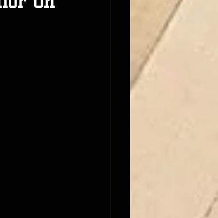
ior On