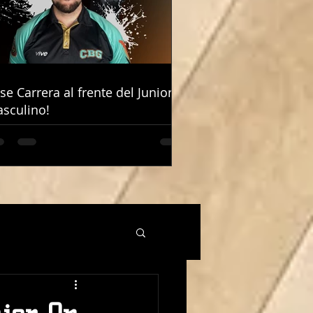
ose Carrera al frente del Junior
ose Carrera al frente del Junior
sculino!
sculino!