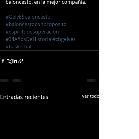
baloncesto, en la mejor compañía. 
#GelvESbaloncesto
#baloncestoconproposito
#espiritudesuperacion
#34AñosDeHistoria
#cbgelves
#basketball
Entradas recientes
Ver todo