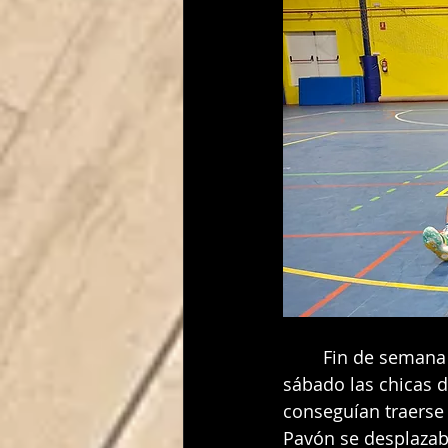
	Fin de semana de plenos para nuestros equipos senior, ya que , en la tarde del 
sábado las chicas d
conseguían traerse 
Pavón se desplazaba