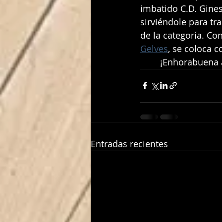
imbatido C.D. Gines
sirviéndole para tr
de la categoría. Co
Gelves
, se coloca c
	¡Enhorabuena
Entradas recientes