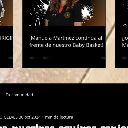
IRIGIRÁ
IRIGIRÁ
¡Manuela Martínez continúa al
¡Manuela Martínez continúa al
¡J
¡J
frente de nuestro Baby Basket!
frente de nuestro Baby Basket!
Ma
Ma
Tu comunidad
O GELVES
30 oct 2024
1 min de lectura