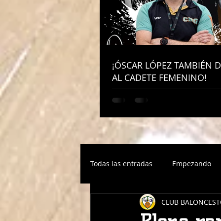
¡ÓSCAR LÓPEZ TAMBIÉN D
¡ÓSCAR LÓPEZ TAMBIÉN D
AL CADETE FEMENINO!
AL CADETE FEMENINO!
Todas las entradas
Empezando
CLUB BALONCEST