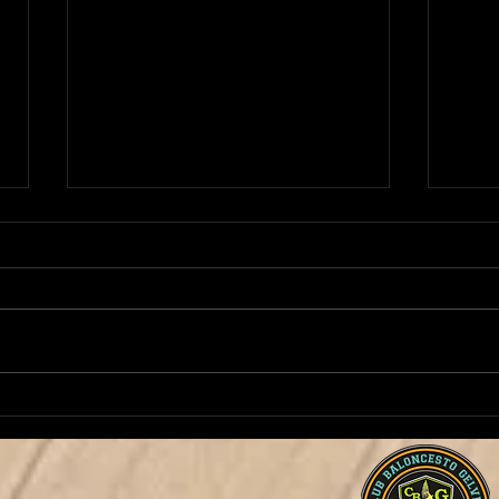
¡Manuela Martínez continúa
¡Jose
al frente de nuestro Baby
Juni
Basket!