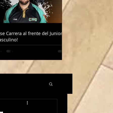
ose Carrera al frente del Junior
ose Carrera al frente del Junior
sculino!
sculino!