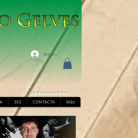
Iniciar sesión
Club Baloncesto Gelves
A
3X3
CONTACTA
Más