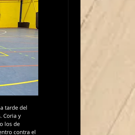
 Coria y 
o los de 
ntro contra el 