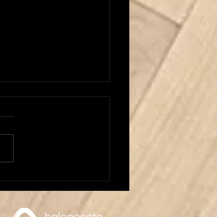
 Carrera al frente del
or Masculino!