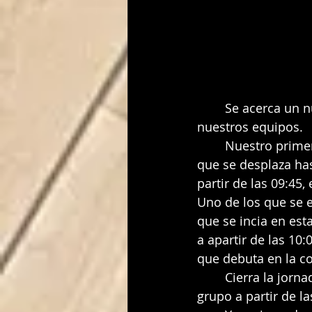
	Se acerca un nuevo fin de semana y con èl, una nueva jornada de partidos para 
nuestros equipos.
	Nuestro primer equipo en ponerse en marcha sera el cadete femenino de Manolo 
que se desplaza ha
partir de las 09:45
Uno de los que se 
que se incia en est
a apartir de las 10
que debuta en la co
	Cierra la jornada del sabado el junior masculino que se juega la segunda plaza de 
grupo a partir de l