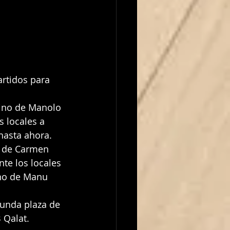
 locales a 
hasta ahora. 
o de Carmen 
te los locales 
ino de Manu 
 Qalat.