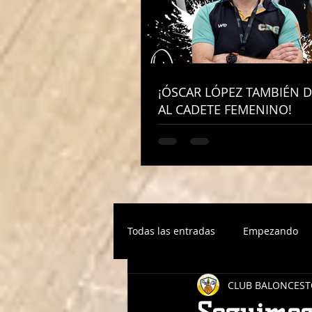
¡ÓSCAR LÓPEZ TAMBIÉN D
¡ÓSCAR LÓPEZ TAMBIÉN D
AL CADETE FEMENINO!
AL CADETE FEMENINO!
Todas las entradas
Empezando
CLUB BALONCEST