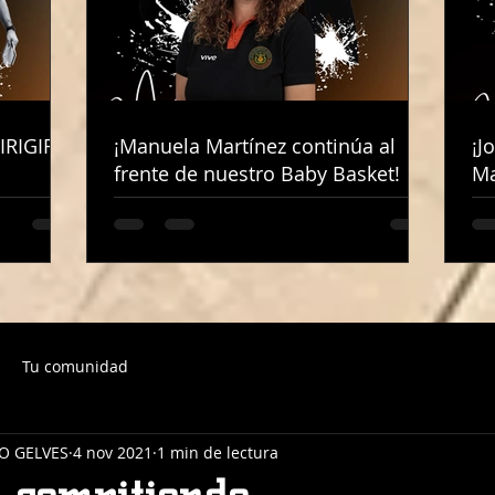
IRIGIRÁ
IRIGIRÁ
¡Manuela Martínez continúa al
¡Manuela Martínez continúa al
¡J
¡J
frente de nuestro Baby Basket!
frente de nuestro Baby Basket!
Ma
Ma
Tu comunidad
O GELVES
4 nov 2021
1 min de lectura