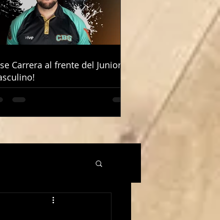
ose Carrera al frente del Junior
ose Carrera al frente del Junior
sculino!
sculino!