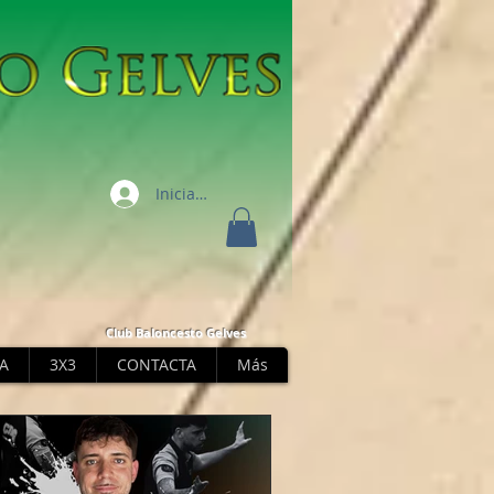
Iniciar sesión
Club Baloncesto Gelves
A
3X3
CONTACTA
Más