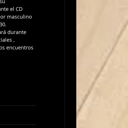
nte el CD 
ior masculino 
30.
ales , 
los encuentros 