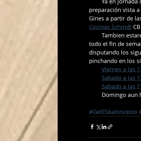
	Ya en jornada de domingo el mini famenino de Oscar continua con su 
preparación vista 
Gines a partir de l
Cocinas Schmdt
 CB
	Tambien estaremos atentos a nuestro entrenador "Chicho", que estará durante 
todo el fin de sem
disputando los sigu
pinchando en los si
Viernes a las 17
Sabado a las 12
Sabado a las 17
	Domingo aun h
#GelESbaloncesto