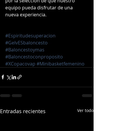
por la selección de que nuestro 
equipo pueda disfrutar de una 
nueva experiencia.
#Espiritudesuperacion
#GelvESbaloncesto
#Baloncestoymas
#Baloncestoconproposito
#XCopacovap
#Minibasketfemenino
Entradas recientes
Ver todo