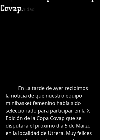
Covap.
Tu comunidad
	En La tarde de ayer recibimos 
la noticia de que nuestro equipo 
minibasket femenino había sido 
seleccionado para participar en la X 
Edición de la Copa Covap que se 
disputará el próximo día 5 de Marzo 
en la localidad de Utrera. Muy felices 