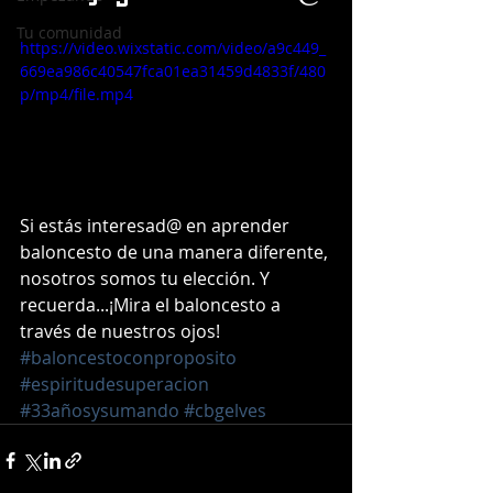
Tu comunidad
https://video.wixstatic.com/video/a9c449_
669ea986c40547fca01ea31459d4833f/480
p/mp4/file.mp4
Si estás interesad@ en aprender 
baloncesto de una manera diferente, 
nosotros somos tu elección. Y 
recuerda...¡Mira el baloncesto a 
través de nuestros ojos! 
#baloncestoconproposito
#espiritudesuperacion
#33añosysumando
#cbgelves