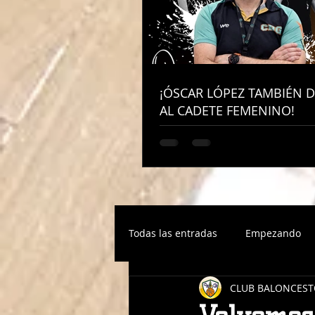
¡ÓSCAR LÓPEZ TAMBIÉN D
¡ÓSCAR LÓPEZ TAMBIÉN D
AL CADETE FEMENINO!
AL CADETE FEMENINO!
Todas las entradas
Empezando
CLUB BALONCEST