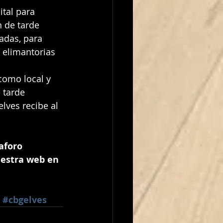
n de tarde 
adas, para 
 elimantorias 
 tarde 
lves recibe al 
aforo 
uestra web en 
#cbgelves