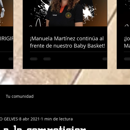
IRIGIRÁ
IRIGIRÁ
¡Manuela Martínez continúa al
¡Manuela Martínez continúa al
¡J
¡J
frente de nuestro Baby Basket!
frente de nuestro Baby Basket!
Ma
Ma
Tu comunidad
O GELVES
8 abr 2021
1 min de lectura