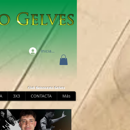
Iniciar sesión
Club Baloncesto Gelves
A
3X3
CONTACTA
Más