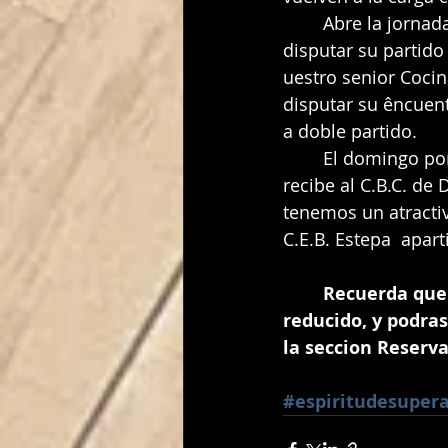
	Abre la jornada nuestro mini femenino que se desplaza hasta la capital para 
disputar su partido 
uestro senior Cocin
disputar su êncuent
a doble partido.
	El domingo por la mañana el cadete masculino de Josema, actuara como local y 
recibe al C.B.C. de 
tenemos un atractiv
C.E.B. Estepa  apart
Recuerda que 
reducido, y podras
la seccion Reserva
#espiritudesuper