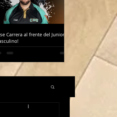
ose Carrera al frente del Junior
ose Carrera al frente del Junior
sculino!
sculino!