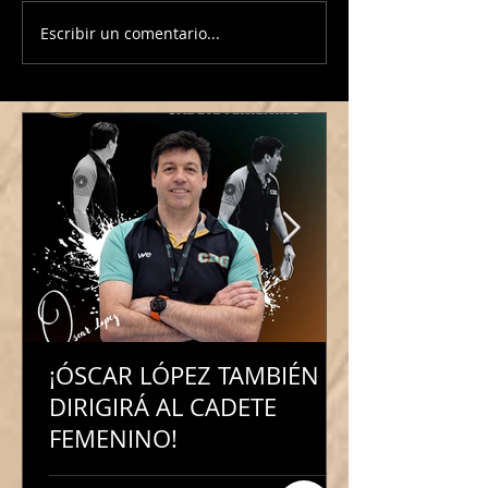
Escribir un comentario...
¡Manuela Martínez
¡Jose Carrera al 
continúa al frente de
Junior Masculino
nuestro Baby Basket!
¡ÓSCAR LÓPEZ TAMBIÉN
DIRIGIRÁ AL CADETE
FEMENINO!