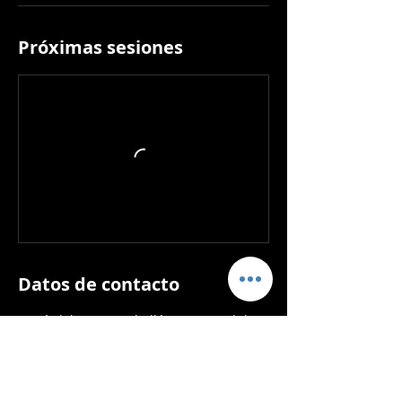
Próximas sesiones
Datos de contacto
C/ Córdoba S/N , Pabellón Municipal de
Deportes de Gelves, Gelves, ES-AN 41120,
ESP