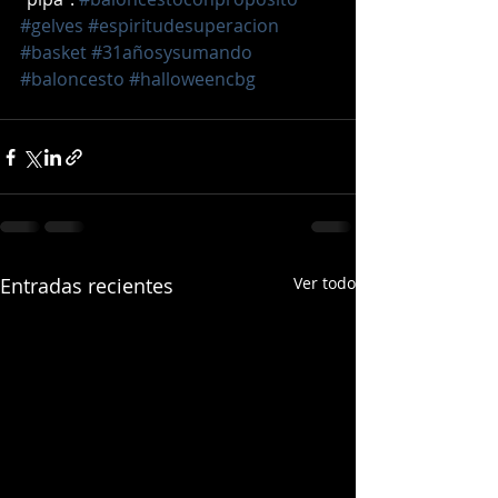
#gelves
#espiritudesuperacion
#basket
#31añosysumando
#baloncesto
#halloweencbg
Entradas recientes
Ver todo