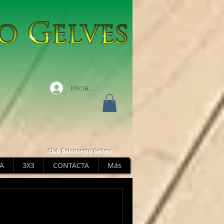
Iniciar sesión
Club Baloncesto Gelves
A
3X3
CONTACTA
Más