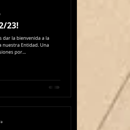
a
2/23!
 dar la bienvenida a la
 nuestra Entidad. Una
iones por...
ra