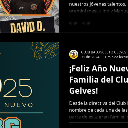
nuestros jóvenes talentos, 
Premini.
premini masculino y Manuela
CLUB BALONCESTO GELVES
31 dic 2024
1 min de lectu
¡Feliz Año Nue
Familia del Cl
Gelves!
Desde la directiva del Club
nombre de cada una de la
parte de esta gran familia,