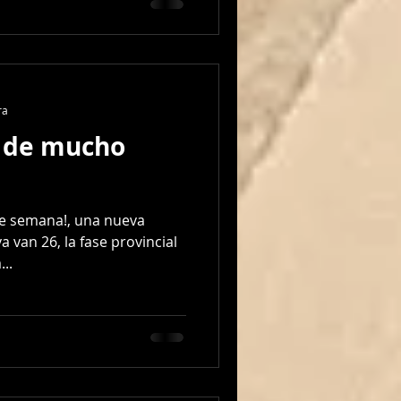
ra
 de mucho
de semana!, una nueva
 van 26, la fase provincial
..