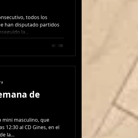
onsecutivo, todos los
ue han disputado partidos
seguido la...
ra
semana de
o mini masculino, que
as 12:30 al CD Gines, en el
e la...