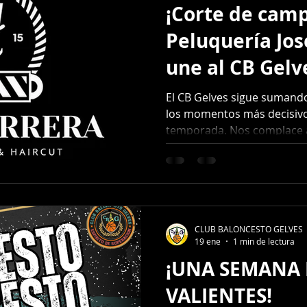
¡Corte de cam
Peluquería Jos
une al CB Gelv
Final.
El CB Gelves sigue sumando fuerzas de cara a uno de
los momentos más decisivo
temporada. Nos complace a
de Caballero "La Barberia de José" se c
colaborador de nuestro club pa
disputará los próximos 18 y 19 de abr
como en la vida, la imagen 
fundamentales para alcanzar
con el respaldo de profesi
CLUB BALONCESTO GELVES
19 ene
1 min de lectura
por el ba
¡UNA SEMANA
VALIENTES!