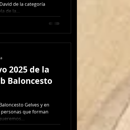
David de la categoría
 de la...
ra
vo 2025 de la
ub Baloncesto
 Baloncesto Gelves y en
s personas que forman
 queremos...