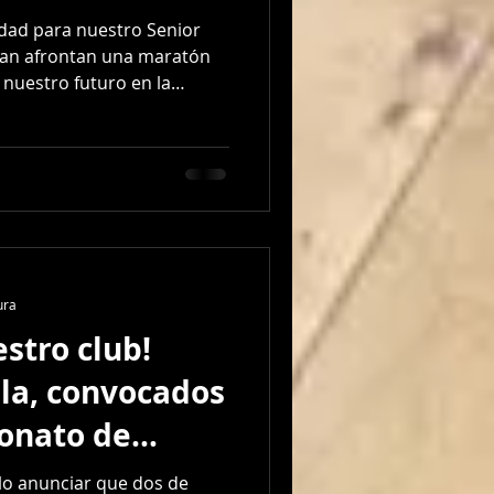
dad para nuestro Senior
Fran afrontan una maratón
 nuestro futuro en la
stá claro: terminar en lo más
la segunda fase. Anotad
sitamos vuestro aliento en
 CB
GELVES 22/01 21:30 (JUEVES) 📍 Partido 3: C
ura
stro club!
la, convocados
onato de
ovinciales
llo anunciar que dos de