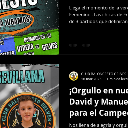
Llega el momento de la ver
Femenino . Las chicas de 
de 3 partidos que definirán
clasificación. El objetivo e
alto para entrar con fuerza en 
bien las citas porque nece
la grada: 📍 Partido 1: C.B. GELVES - CB CAREBA 20/01
21:15 (MARTES) 📍 Partido 2: R.C. LABRADORES -
CLUB BALONCESTO GELVES
18 mar 2025
1 min de lect
¡Orgullo en nue
David y Manue
para el Campe
Selecciones Pr
Nos llena de alegría y orgu