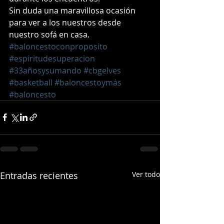
Sin duda una maravillosa ocasión 
para ver a los nuestros desde 
nuestro sofá en casa. 
#baloncestoconproposito
#espiritudesuperacion
#33añosysumando
#cbgelves
#basketball
#baloncestoymás
#baloncesto
Entradas recientes
Ver todo