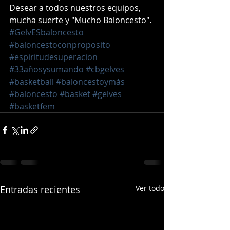
Desear a todos nuestros equipos, 
mucha suerte y "Mucho Baloncesto". 
#GelvESbaloncesto
#baloncestoconproposito
#espiritudesuperacion
#33añosysumando
#cbgelves
#basketball
#baloncestoymás
#baloncesto
#basket
#gelves
#basketfem
Entradas recientes
Ver todo